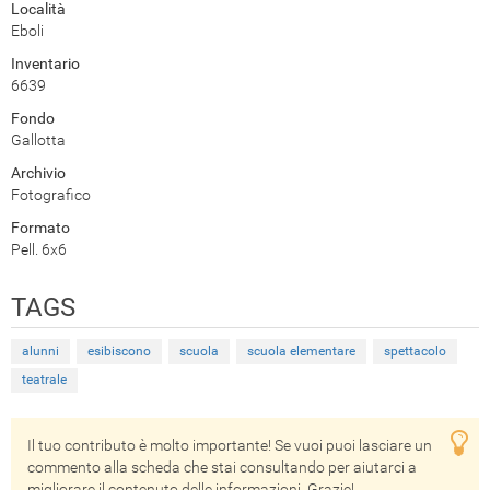
Località
Eboli
Inventario
6639
Fondo
Gallotta
Archivio
Fotografico
Formato
Pell. 6x6
TAGS
alunni
esibiscono
scuola
scuola elementare
spettacolo
teatrale
Il tuo contributo è molto importante! Se vuoi puoi lasciare un
commento alla scheda che stai consultando per aiutarci a
migliorare il contenuto delle informazioni. Grazie!