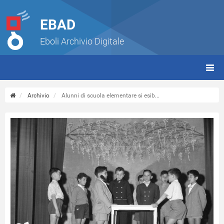
EBAD
Eboli Archivio Digitale
giorn
(tbt)
Archivio
Alunni di scuola elementare si esib...