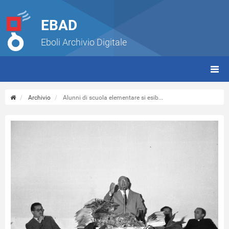
EBAD
Eboli Archivio Digitale
giorn
(tbt)
Archivio
Alunni di scuola elementare si esib...