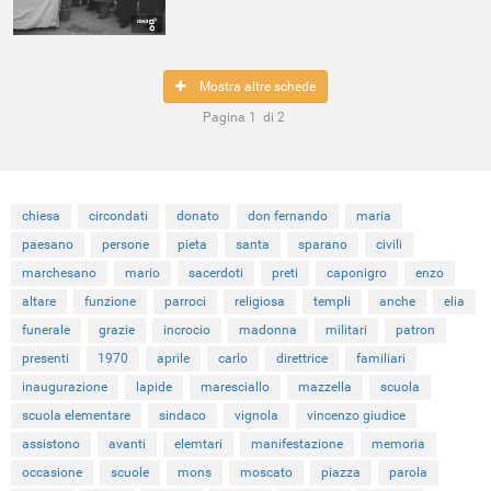
Mostra altre schede
Pagina
1
di
2
chiesa
circondati
donato
don fernando
maria
paesano
persone
pieta
santa
sparano
civili
marchesano
mario
sacerdoti
preti
caponigro
enzo
altare
funzione
parroci
religiosa
templi
anche
elia
funerale
grazie
incrocio
madonna
militari
patron
presenti
1970
aprile
carlo
direttrice
familiari
inaugurazione
lapide
maresciallo
mazzella
scuola
scuola elementare
sindaco
vignola
vincenzo giudice
assistono
avanti
elemtari
manifestazione
memoria
occasione
scuole
mons
moscato
piazza
parola