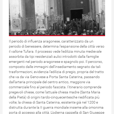
Il periodo di influenza aragonese, caratterizzato da un
periodo di benessere, determina l'espansione della città verso
il vallone Tufara. Il processo vede l'edilizia minuta medievale
assorbita da tipi residenziali aulici introdotti dalla famiglie
emergenti nel periodo aragonese e spagnolo poi. Il percorso,
composto dalle immagini dell'insediamento segnato da tali
trasformazioni, evidenzia l'edilizia di pregio, propria del tratto
che va da via Genovese a Porta Santa Caterina, passando
dall'arteria principale del centro antico, maggiore via
commerciale fino al periodo fascista. I'itinerario comprende
pregevoli chiese, come l'attuale chiesa madre (Santa Maria
della Pietà) di origini tardo-cinquecentesche riedificata più
volte; la chiesa di Santa Caterina, esistente già nel 1200 e
distrutta durante la II guerra mondiale insieme alla omonima
porta di accesso alla città. L'odierna cappella di San Giuseppe