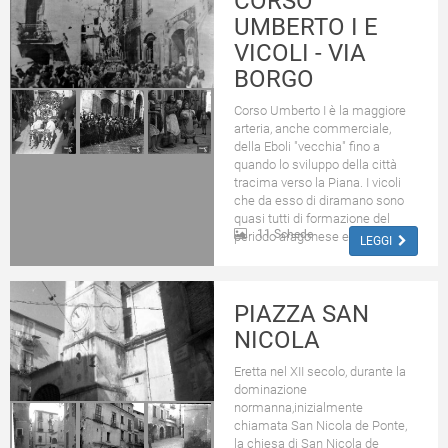
CORSO
UMBERTO I E
VICOLI - VIA
BORGO
Corso Umberto I è la maggiore
arteria, anche commerciale,
della Eboli "vecchia" fino a
quando lo sviluppo della città
tracima verso la Piana. I vicoli
che da esso di diramano sono
quasi tutti di formazione del
11 Schede
periodo aragonese e ...
LEGGI
PIAZZA SAN
NICOLA
Eretta nel XII secolo, durante la
dominazione
normanna,inizialmente
chiamata San Nicola de Ponte,
la chiesa di San Nicola de