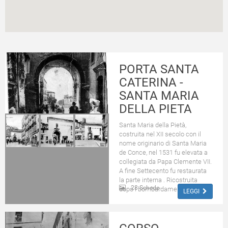
PORTA SANTA
CATERINA -
SANTA MARIA
DELLA PIETA
Santa Maria della Pietà,
costruita nel XII secolo con il
nome originario di Santa Maria
de Conce, nel 1531 fu elevata a
collegiata da Papa Clemente VII.
A fine Settecento fu restaurata
la parte interna . Ricostruita
28 Schede
dopo i bombardamenti ae...
LEGGI