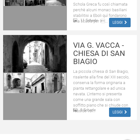
Schola Greca fu così chiamata
perchè alcuni monaci basiliani
stabilitisi a Eboli quì fondarono
11 Schede
una scuola per l...
LEGGI
VIA G. VACCA -
CHIESA DI SAN
BIAGIO
La piccola chiesa di San Biagio,
risalente alla fine del XIII secolo,
conserva la forma originaria a
pianta rettangolare e ad unica
navata. L'interno si presenta
come una grande sala con
soffitto piano che si chiude con
9 Schede
l'abside vol...
LEGGI