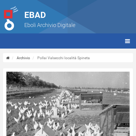
EBAD
Eboli Archivio Digitale
giorn
(tbt)
Archivio
Pollai Valsecchi località Spineta