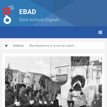
EBAD
Eboli Archivio Digitale
giorn
(tbt)
Archivio
Manifestazione in onore dei caduti ...