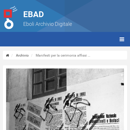
EBAD
Eboli Archivio Digitale
giorn
(tbt)
Archivio
Manifesti per la cerimonia affissi ...