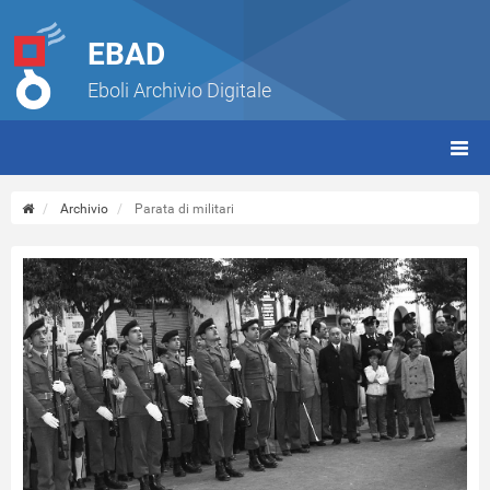
EBAD
Eboli Archivio Digitale
giorn
(tbt)
Archivio
Parata di militari