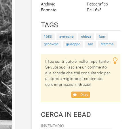
Archivio
Fotografico
Formato
Pell. 6x6
TAGS
1683
aversana
chiesa
fam
genovese
giuseppe
san
stemma
Il tuo contributo è molto importante!
Se vuoi puoi lasciare un commento
alla scheda che stai consultando per
aiutarci a migliorare il contenuto
delle informazioni. Grazie!
Okay
CERCA IN EBAD
INVENTARIO