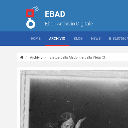
EBAD
Eboli Archivio Digitale
HOME
ARCHIVIO
BLOG
NEWS
BIBLIOTEC
Archivio
Statua della Madonna della Pietà (S...