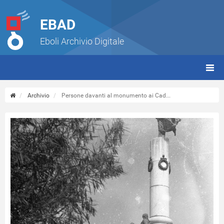
EBAD
Eboli Archivio Digitale
giorn
(tbt)
Archivio
Persone davanti al monumento ai Cad...