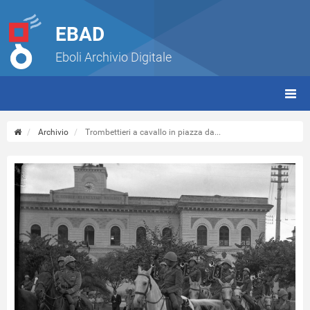
EBAD
Eboli Archivio Digitale
giorn
(tbt)
Archivio
Trombettieri a cavallo in piazza da...