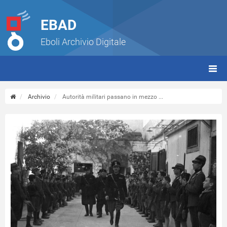
EBAD
Eboli Archivio Digitale
giorn
(tbt)
Archivio
Autorità militari passano in mezzo ...