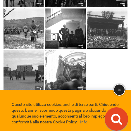
Questo sito utilizza cookies, anche di terze parti. Chiudendo
Comune di Eboli
Servizio Bibliotecario Nazionale
Privacy policy
questo banner, scorrendo questa pagina o cliccando
Credits
qualunque suo elemento, acconsenti al loro impiego in
conformità alla nostra Cookie Policy.
Info
EBAD
Eboli Archivio Digitale