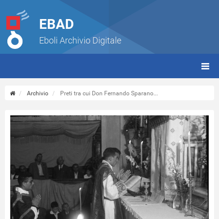
EBAD
Eboli Archivio Digitale
giorn
(tbt)
Archivio
Preti tra cui Don Fernando Sparano...