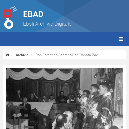
EBAD
Eboli Archivio Digitale
giorn
(tbt)
Archivio
Don Fernando Sparano,Don Donato Pae...