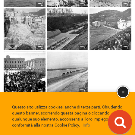
Questo sito utilizza cookies, anche di terze parti. Chiudendo
Comune di Eboli
Servizio Bibliotecario Nazionale
Privacy policy
questo banner, scorrendo questa pagina o cliccando
Credits
qualunque suo elemento, acconsenti al loro impiego in
conformità alla nostra Cookie Policy.
Info
EBAD
Eboli Archivio Digitale