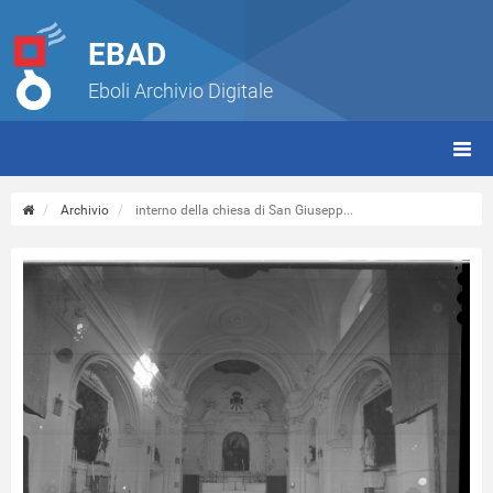
EBAD
Eboli Archivio Digitale
giorn
(tbt)
Archivio
interno della chiesa di San Giusepp...