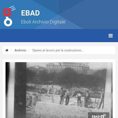
EBAD
Eboli Archivio Digitale
giorn
(tbt)
Archivio
Operai al lavoro per la costruzione...