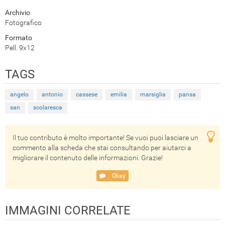
Archivio
Fotografico
Formato
Pell. 9x12
TAGS
angelo
antonio
cassese
emilia
marsiglia
pansa
san
scolaresca
Il tuo contributo è molto importante! Se vuoi puoi lasciare un
commento alla scheda che stai consultando per aiutarci a
migliorare il contenuto delle informazioni. Grazie!
Okay
IMMAGINI CORRELATE