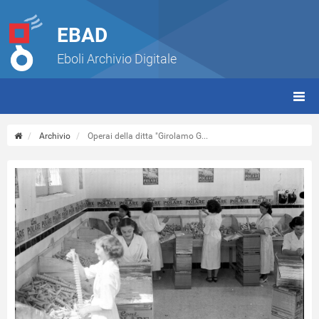
EBAD
Eboli Archivio Digitale
giorn
(tbt)
Archivio
Operai della ditta "Girolamo G...