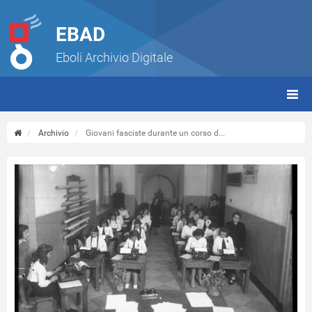
EBAD
Eboli Archivio Digitale
giorn
(tbt)
Archivio
Giovani fasciste durante un corso d...