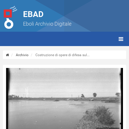
EBAD
Eboli Archivio Digitale
giorn
(tbt)
Archivio
Costruzione di opere di difesa sul...