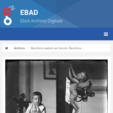
EBAD
Eboli Archivio Digitale
giorn
(tbt)
Archivio
Bambino seduto sul tavolo- Bambino ...