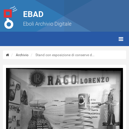
EBAD
Eboli Archivio Digitale
giorn
(tbt)
Archivio
Stand con esposizione di conserve d...