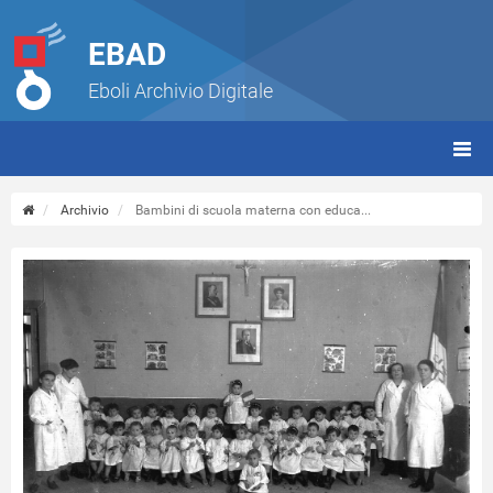
EBAD
Eboli Archivio Digitale
giorn
(tbt)
Archivio
Bambini di scuola materna con educa...