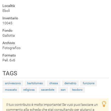
Località
Eboli
Inventario
10045
Fondo
Gallotta
Archivio
Fotografico
Formato
Pell. 6x6
TAGS
arcivescovo
bartolomeo
chiesa
demetrio
funzione
moscato
religiosa
sacerdote
san
teodoro
Il tuo contributo è molto importante! Se vuoi puoi lasciare un
commento alla scheda che stai consultando per aiutarci a