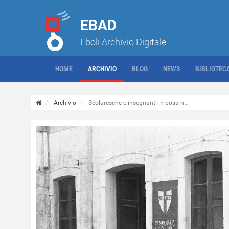
EBAD
Eboli Archivio Digitale
HOME
ARCHIVIO
BLOG
NEWS
BIBLIOTEC
Archivio
Scolaresche e insegnanti in posa n...