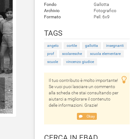
Fondo
Gallotta
Archivio
Fotografico
Formato
Pell. 6x9
TAGS
angelo
cortile
gallotta
insegnanti
prof
scolaresche
scuola elementare
scuole
vincenzo giudice
Il tuo contributo è molto importante!
Se vuoi puoi lasciare un commento
alla scheda che stai consultando per
aiutarci a migliorare il contenuto
delle informazioni. Grazie!
Okay
CERCA IN EBAD