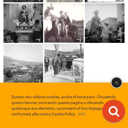
Questo sito utilizza cookies, anche di terze parti. Chiudendo
Comune di Eboli
Servizio Bibliotecario Nazionale
Privacy policy
questo banner, scorrendo questa pagina o cliccando
Credits
qualunque suo elemento, acconsenti al loro impiego in
conformità alla nostra Cookie Policy.
Info
EBAD
Eboli Archivio Digitale