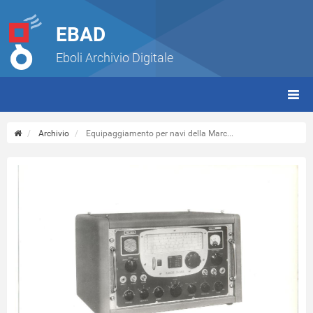
EBAD
Eboli Archivio Digitale
giorn
(tbt)
Archivio
Equipaggiamento per navi della Marc...