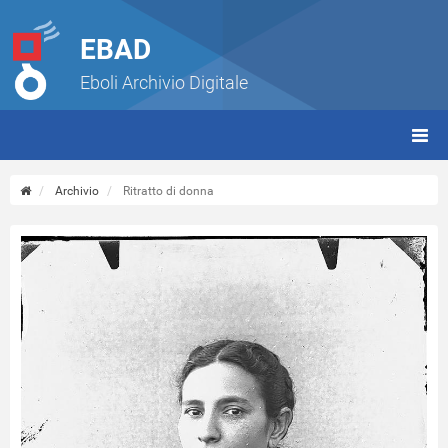
EBAD
Eboli Archivio Digitale
giorn
(tbt)
Archivio
Ritratto di donna