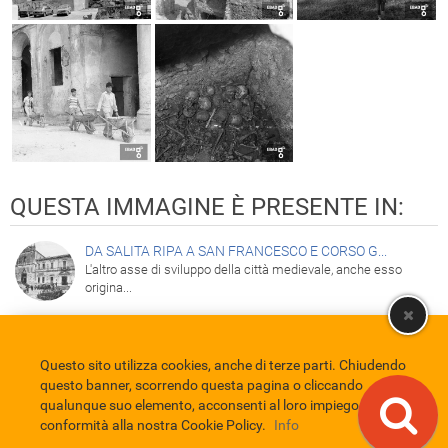
QUESTA IMMAGINE È PRESENTE IN:
DA SALITA RIPA A SAN FRANCESCO E CORSO G...
L'altro asse di sviluppo della città medievale, anche esso
origina...
Questo sito utilizza cookies, anche di terze parti. Chiudendo
Comune di Eboli
Servizio Bibliotecario Nazionale
Privacy policy
questo banner, scorrendo questa pagina o cliccando
Credits
qualunque suo elemento, acconsenti al loro impiego in
conformità alla nostra Cookie Policy.
Info
EBAD
Eboli Archivio Digitale