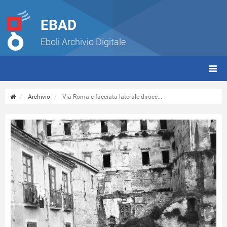
EBAD
Eboli Archivio Digitale
giorn
(tbt)
Archivio
Via Roma e facciata laterale dirocc...