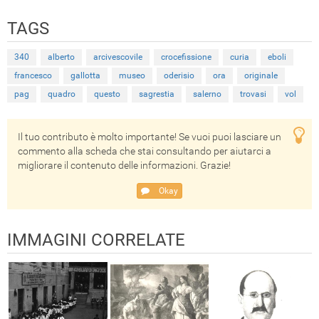
TAGS
340
alberto
arcivescovile
crocefissione
curia
eboli
francesco
gallotta
museo
oderisio
ora
originale
pag
quadro
questo
sagrestia
salerno
trovasi
vol
Il tuo contributo è molto importante! Se vuoi puoi lasciare un
commento alla scheda che stai consultando per aiutarci a
migliorare il contenuto delle informazioni. Grazie!
Okay
IMMAGINI CORRELATE