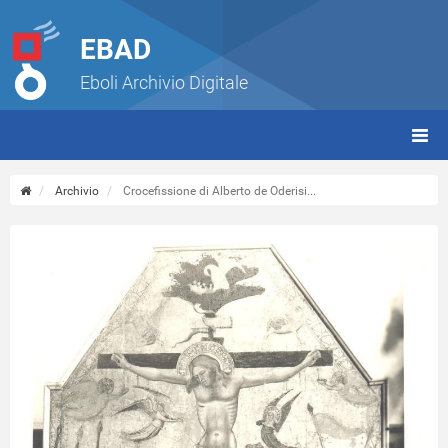
EBAD
Eboli Archivio Digitale
giorn
(tbt)
Archivio
Crocefissione di Alberto de Oderisi...