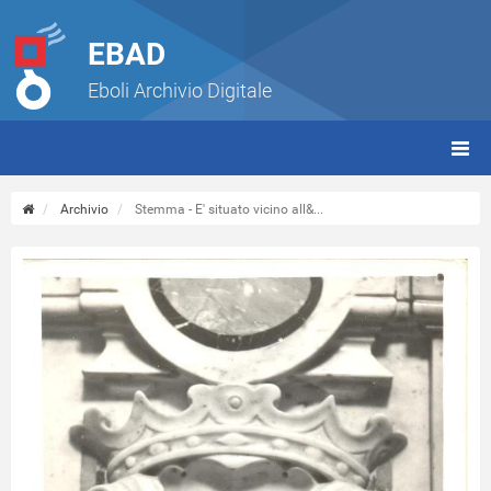
EBAD
Eboli Archivio Digitale
giorn
(tbt)
Archivio
Stemma - E' situato vicino all&...