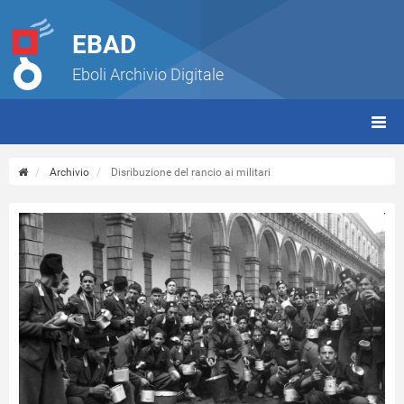
EBAD
Eboli Archivio Digitale
giorn
(tbt)
Archivio
Disribuzione del rancio ai militari