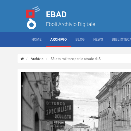
EBAD
Eboli Archivio Digitale
HOME
ARCHIVIO
BLOG
NEWS
BIBLIOTEC
Archivio
Sfilata militare per le strade di S...