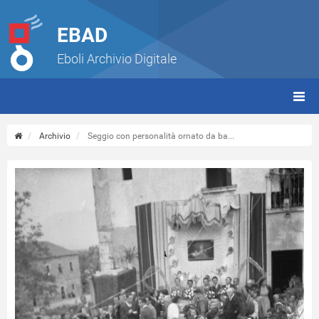
EBAD
Eboli Archivio Digitale
giorn
(tbt)
Archivio
Seggio con personalità ornato da ba...