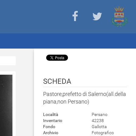
SCHEDA
Pastore,prefetto di Salerno(all.della
piana,non Persano)
Località
Persano
Inventario
42238
Fondo
Gallotta
Archivio
Fotografico