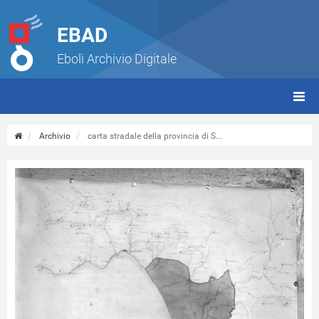
EBAD
Eboli Archivio Digitale
giorn
(tbt)
Archivio
carta stradale della provincia di S...