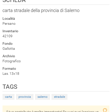
carta stradale della provincia di Salerno
Località
Persano
Inventario
42109
Fondo
Gallotta
Archivio
Fotografico
Formato
Las. 13x18
TAGS
carta
provincia
salerno
stradale
Il tuo contributo è molto importante! Se vuoi puoi lasciare un