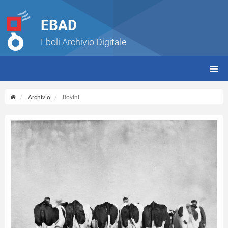
EBAD
Eboli Archivio Digitale
giorn
(tbt)
Archivio
Bovini