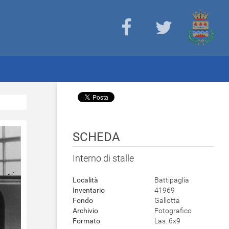
SCHEDA
Interno di stalle
Località
Battipaglia
Inventario
41969
Fondo
Gallotta
Archivio
Fotografico
Formato
Las. 6x9