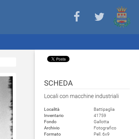
SCHEDA
Locali con macchine industriali
Località
Battipaglia
Inventario
41759
Fondo
Gallotta
Archivio
Fotografico
Formato
Pell. 6x9