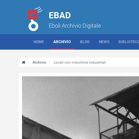
EBAD
Eboli Archivio Digitale
HOME
ARCHIVIO
BLOG
NEWS
BIBLIOTEC
Archivio
Locali con macchine industriali