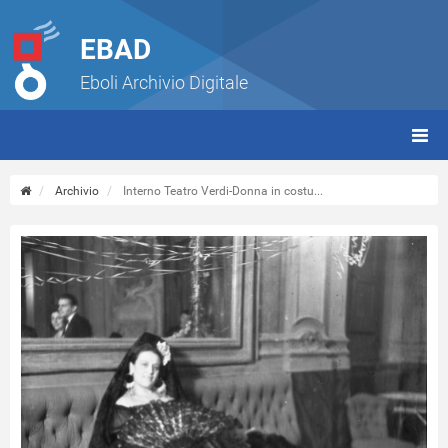
EBAD
Eboli Archivio Digitale
giorn
(tbt)
Archivio
Interno Teatro Verdi-Donna in costu...