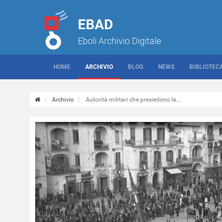
EBAD
Eboli Archivio Digitale
HOME
ARCHIVIO
BLOG
NEWS
BIBLIOTEC
Archivio
Autorità militari che presiedono la...