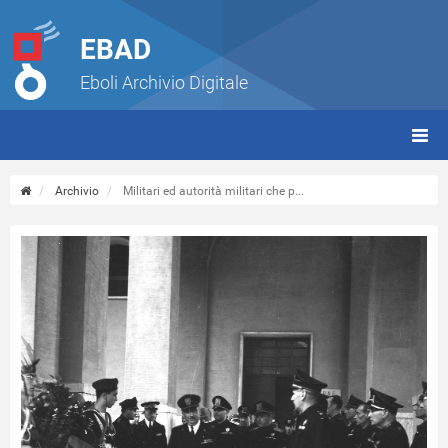
EBAD
Eboli Archivio Digitale
giorn
(tbt)
Archivio
Militari ed autorità militari che p...