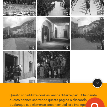
Questo sito utilizza cookies, anche di terze parti. Chiudendo
Comune di Eboli
Servizio Bibliotecario Nazionale
Privacy policy
questo banner, scorrendo questa pagina o cliccando
Credits
qualunque suo elemento, acconsenti al loro impiego in