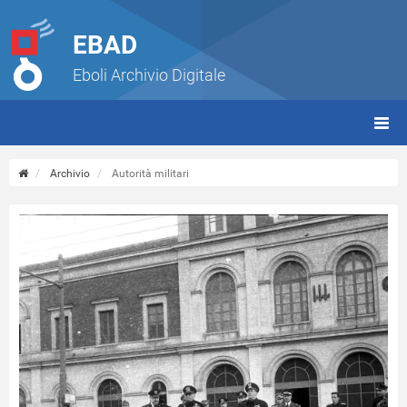
EBAD
Eboli Archivio Digitale
giorn
(tbt)
Archivio
Autorità militari