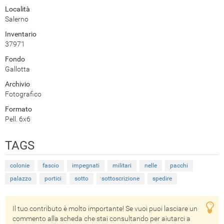
Località
Salerno
Inventario
37971
Fondo
Gallotta
Archivio
Fotografico
Formato
Pell. 6x6
TAGS
colonie
fascio
impegnati
militari
nelle
pacchi
palazzo
portici
sotto
sottoscrizione
spedire
Il tuo contributo è molto importante! Se vuoi puoi lasciare un
commento alla scheda che stai consultando per aiutarci a