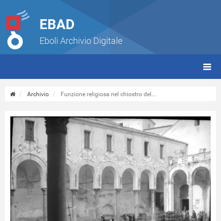
EBAD
Eboli Archivio Digitale
giorn
(tbt)
Archivio
Funzione religiosa nel chiostro del...