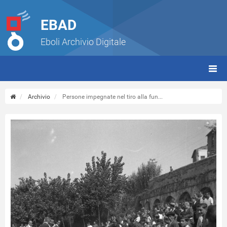
EBAD
Eboli Archivio Digitale
giorn
(tbt)
Archivio
Persone impegnate nel tiro alla fun...